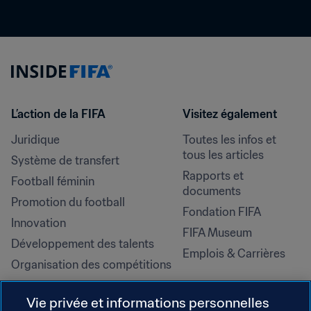
L’action de la FIFA
Visitez également
Juridique
Toutes les infos et 
tous les articles
Système de transfert
Rapports et 
Football féminin
documents
Promotion du football
Fondation FIFA
Innovation
FIFA Museum
Développement des talents
Emplois & Carrières
Organisation des compétitions
Développement durable
Vie privée et informations personnelles
Droits de l'homme et lutte contre 