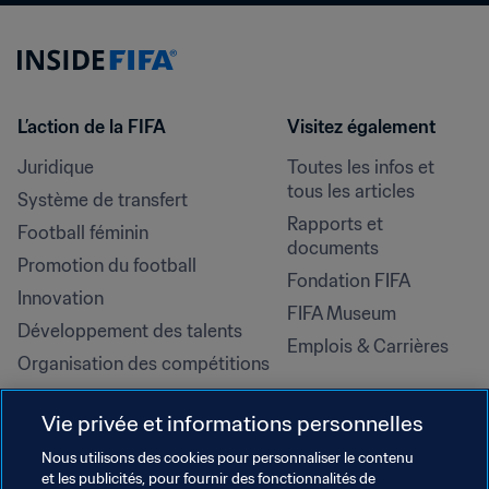
L’action de la FIFA
Visitez également
Juridique
Toutes les infos et 
tous les articles
Système de transfert
Rapports et 
Football féminin
documents
Promotion du football
Fondation FIFA
Innovation
FIFA Museum
Développement des talents
Emplois & Carrières
Organisation des compétitions
Développement durable
Vie privée et informations personnelles
Droits de l'homme et lutte contre 
la discrimination
Nous utilisons des cookies pour personnaliser le contenu
et les publicités, pour fournir des fonctionnalités de
Santé et médical