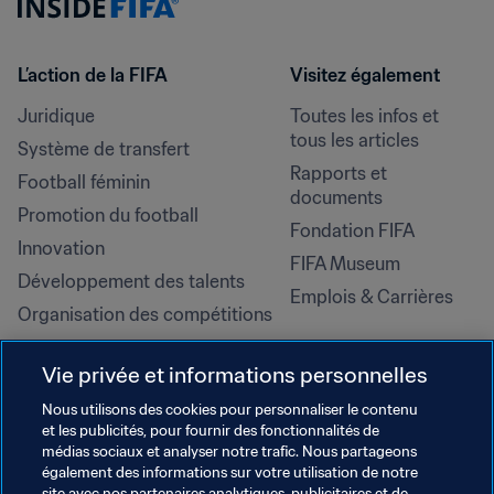
L’action de la FIFA
Visitez également
Juridique
Toutes les infos et 
tous les articles
Système de transfert
Rapports et 
Football féminin
documents
Promotion du football
Fondation FIFA
Innovation
FIFA Museum
Développement des talents
Emplois & Carrières
Organisation des compétitions
Développement durable
Vie privée et informations personnelles
Droits de l'homme et lutte contre 
la discrimination
Nous utilisons des cookies pour personnaliser le contenu
et les publicités, pour fournir des fonctionnalités de
Santé et médical
médias sociaux et analyser notre trafic. Nous partageons
Initiatives en matière de 
également des informations sur votre utilisation de notre
site avec nos partenaires analytiques, publicitaires et de