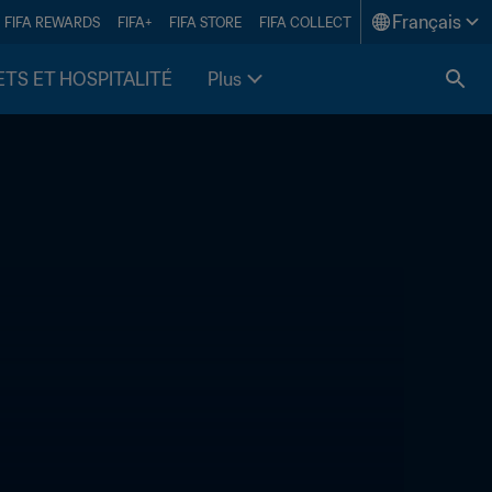
Français
FIFA REWARDS
FIFA+
FIFA STORE
FIFA COLLECT
ETS ET HOSPITALITÉ
Plus