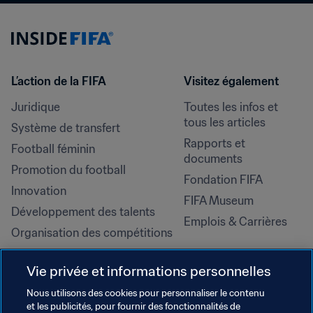
L’action de la FIFA
Visitez également
Juridique
Toutes les infos et 
tous les articles
Système de transfert
Rapports et 
Football féminin
documents
Promotion du football
Fondation FIFA
Innovation
FIFA Museum
Développement des talents
Emplois & Carrières
Organisation des compétitions
Développement durable
Vie privée et informations personnelles
Droits de l'homme et lutte contre 
la discrimination
Nous utilisons des cookies pour personnaliser le contenu
et les publicités, pour fournir des fonctionnalités de
Santé et médical