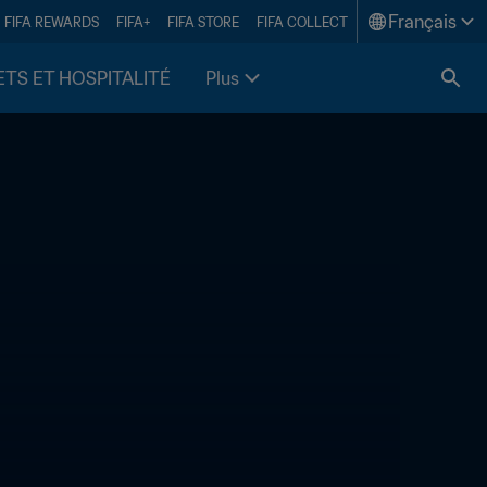
Français
FIFA REWARDS
FIFA+
FIFA STORE
FIFA COLLECT
ETS ET HOSPITALITÉ
Plus