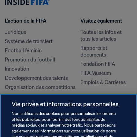
L’action de la FIFA
Visitez également
Juridique
Toutes les infos et 
tous les articles
Système de transfert
Rapports et 
Football féminin
documents
Promotion du football
Fondation FIFA
Innovation
FIFA Museum
Développement des talents
Emplois & Carrières
Organisation des compétitions
Développement durable
Vie privée et informations personnelles
Droits de l'homme et lutte contre 
la discrimination
Nous utilisons des cookies pour personnaliser le contenu
et les publicités, pour fournir des fonctionnalités de
Santé et médical
médias sociaux et analyser notre trafic. Nous partageons
Initiatives en matière de 
également des informations sur votre utilisation de notre
site avec nos partenaires analytiques, publicitaires et de