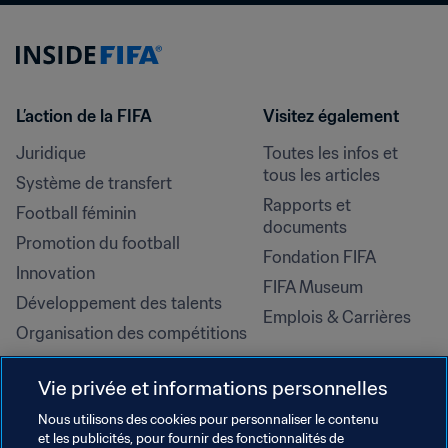
L’action de la FIFA
Visitez également
Juridique
Toutes les infos et 
tous les articles
Système de transfert
Rapports et 
Football féminin
documents
Promotion du football
Fondation FIFA
Innovation
FIFA Museum
Développement des talents
Emplois & Carrières
Organisation des compétitions
Développement durable
Vie privée et informations personnelles
Droits de l'homme et lutte contre 
la discrimination
Nous utilisons des cookies pour personnaliser le contenu
et les publicités, pour fournir des fonctionnalités de
Santé et médical