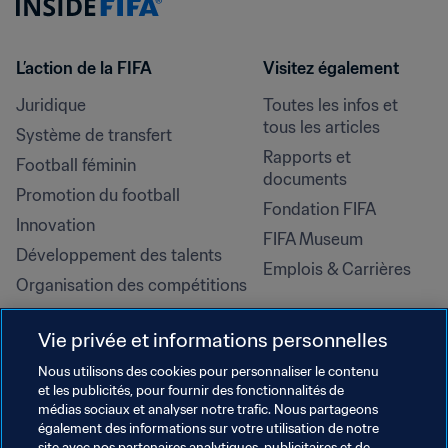
L’action de la FIFA
Visitez également
Juridique
Toutes les infos et 
tous les articles
Système de transfert
Rapports et 
Football féminin
documents
Promotion du football
Fondation FIFA
Innovation
FIFA Museum
Développement des talents
Emplois & Carrières
Organisation des compétitions
Développement durable
Vie privée et informations personnelles
Droits de l'homme et lutte contre 
la discrimination
Nous utilisons des cookies pour personnaliser le contenu
et les publicités, pour fournir des fonctionnalités de
Santé et médical
médias sociaux et analyser notre trafic. Nous partageons
Initiatives en matière de 
également des informations sur votre utilisation de notre
site avec nos partenaires analytiques, publicitaires et de