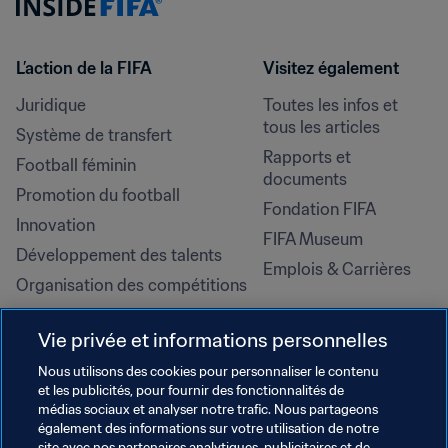
L’action de la FIFA
Visitez également
Juridique
Toutes les infos et 
tous les articles
Système de transfert
Rapports et 
Football féminin
documents
Promotion du football
Fondation FIFA
Innovation
FIFA Museum
Développement des talents
Emplois & Carrières
Organisation des compétitions
Développement durable
Vie privée et informations personnelles
Droits de l'homme et lutte contre 
la discrimination
Nous utilisons des cookies pour personnaliser le contenu
et les publicités, pour fournir des fonctionnalités de
Santé et médical
médias sociaux et analyser notre trafic. Nous partageons
Initiatives en matière de 
également des informations sur votre utilisation de notre
site avec nos partenaires analytiques, publicitaires et de