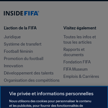
L’action de la FIFA
Visitez également
Juridique
Toutes les infos et 
tous les articles
Système de transfert
Rapports et 
Football féminin
documents
Promotion du football
Fondation FIFA
Innovation
FIFA Museum
Développement des talents
Emplois & Carrières
Organisation des compétitions
Développement durable
Vie privée et informations personnelles
Droits de l'homme et lutte contre 
la discrimination
Nous utilisons des cookies pour personnaliser le contenu
et les publicités, pour fournir des fonctionnalités de
Santé et médical