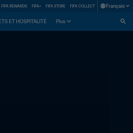
Français
FIFA REWARDS
FIFA+
FIFA STORE
FIFA COLLECT
ETS ET HOSPITALITÉ
Plus