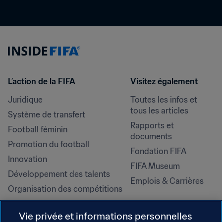
L’action de la FIFA
Visitez également
Juridique
Toutes les infos et 
tous les articles
Système de transfert
Rapports et 
Football féminin
documents
Promotion du football
Fondation FIFA
Innovation
FIFA Museum
Développement des talents
Emplois & Carrières
Organisation des compétitions
Développement durable
Vie privée et informations personnelles
Droits de l'homme et lutte contre 