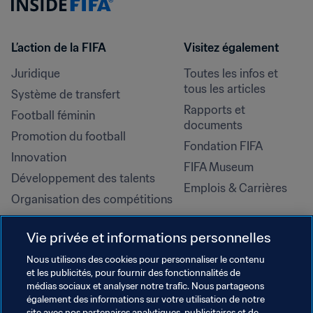
L’action de la FIFA
Visitez également
Juridique
Toutes les infos et 
tous les articles
Système de transfert
Rapports et 
Football féminin
documents
Promotion du football
Fondation FIFA
Innovation
FIFA Museum
Développement des talents
Emplois & Carrières
Organisation des compétitions
Développement durable
Vie privée et informations personnelles
Droits de l'homme et lutte contre 
la discrimination
Nous utilisons des cookies pour personnaliser le contenu
et les publicités, pour fournir des fonctionnalités de
Santé et médical
médias sociaux et analyser notre trafic. Nous partageons
Initiatives en matière de 
également des informations sur votre utilisation de notre
site avec nos partenaires analytiques, publicitaires et de