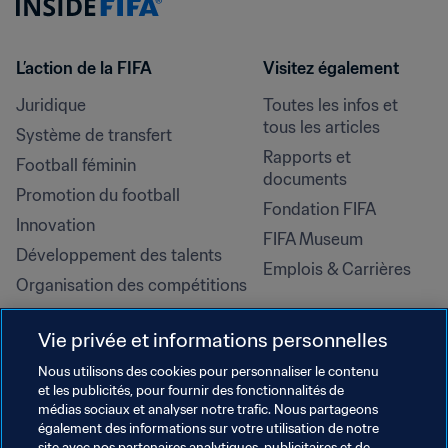
L’action de la FIFA
Visitez également
Juridique
Toutes les infos et 
tous les articles
Système de transfert
Rapports et 
Football féminin
documents
Promotion du football
Fondation FIFA
Innovation
FIFA Museum
Développement des talents
Emplois & Carrières
Organisation des compétitions
Développement durable
Vie privée et informations personnelles
Droits de l'homme et lutte contre 
la discrimination
Nous utilisons des cookies pour personnaliser le contenu
et les publicités, pour fournir des fonctionnalités de
Santé et médical
médias sociaux et analyser notre trafic. Nous partageons
Initiatives en matière de 
également des informations sur votre utilisation de notre
site avec nos partenaires analytiques, publicitaires et de