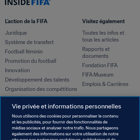
L’action de la FIFA
Visitez également
Juridique
Toutes les infos et 
tous les articles
Système de transfert
Rapports et 
Football féminin
documents
Promotion du football
Fondation FIFA
Innovation
FIFA Museum
Développement des talents
Emplois & Carrières
Organisation des compétitions
Développement durable
Vie privée et informations personnelles
Droits de l'homme et lutte contre 
la discrimination
Nous utilisons des cookies pour personnaliser le contenu
et les publicités, pour fournir des fonctionnalités de
Santé et médical
médias sociaux et analyser notre trafic. Nous partageons
Initiatives en matière de 
également des informations sur votre utilisation de notre
site avec nos partenaires analytiques, publicitaires et de