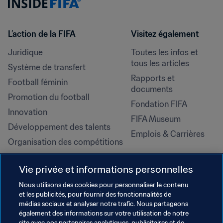
L’action de la FIFA
Visitez également
Juridique
Toutes les infos et 
tous les articles
Système de transfert
Rapports et 
Football féminin
documents
Promotion du football
Fondation FIFA
Innovation
FIFA Museum
Développement des talents
Emplois & Carrières
Organisation des compétitions
Développement durable
Vie privée et informations personnelles
Droits de l'homme et lutte contre 
la discrimination
Nous utilisons des cookies pour personnaliser le contenu
et les publicités, pour fournir des fonctionnalités de
Santé et médical
médias sociaux et analyser notre trafic. Nous partageons
Initiatives en matière de 
également des informations sur votre utilisation de notre
site avec nos partenaires analytiques, publicitaires et de