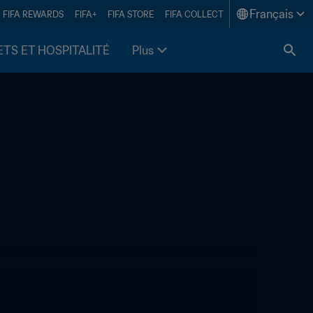
Français
FIFA REWARDS
FIFA+
FIFA STORE
FIFA COLLECT
ETS ET HOSPITALITÉ
Plus