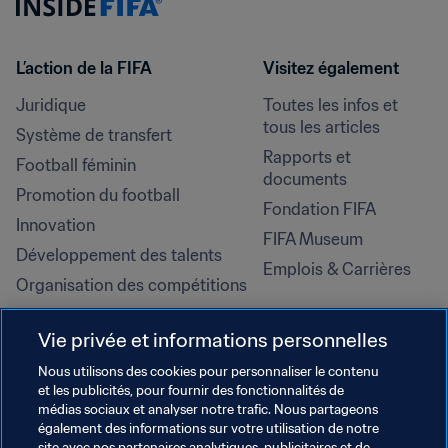
L’action de la FIFA
Visitez également
Juridique
Toutes les infos et 
tous les articles
Système de transfert
Rapports et 
Football féminin
documents
Promotion du football
Fondation FIFA
Innovation
FIFA Museum
Développement des talents
Emplois & Carrières
Organisation des compétitions
Développement durable
Vie privée et informations personnelles
Droits de l'homme et lutte contre 
la discrimination
Nous utilisons des cookies pour personnaliser le contenu
et les publicités, pour fournir des fonctionnalités de
Santé et médical
médias sociaux et analyser notre trafic. Nous partageons
Initiatives en matière de 
également des informations sur votre utilisation de notre
site avec nos partenaires analytiques, publicitaires et de