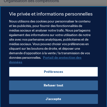
Organisation des compétitions
Développement durable
Vie privée et informations personnelles
Droits de l'homme et lutte contre 
la discrimination
Nous utilisons des cookies pour personnaliser le contenu
et les publicités, pour fournir des fonctionnalités de
Santé et médical
médias sociaux et analyser notre trafic. Nous partageons
Initiatives en matière de 
également des informations sur votre utilisation de notre
formation
site avec nos partenaires analytiques, publicitaires et de
médias sociaux. Vous pouvez choisir vos préférences en
cliquant sur les boutons de droite, et déposer une
demande d’opposition à la vente / la transmission de vos
données personnelles.
Portail de protection des
données
Préférences
Refuser tout
CONDITIONS D'UTILISATION
PORTAIL DE LA FIFA SUR LA PROTECTION DES DONNÉES
TÉLÉCHARGEMENTS
PARAMÈTRAGE DES COOKIES
Droits d'auteur © 1994 - 2025 FIFA. Tous les droits sont réservés.
J’accepte
Cookie Settings