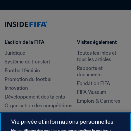
L’action de la FIFA
Visitez également
Juridique
Toutes les infos et 
tous les articles
Système de transfert
Rapports et 
Football féminin
documents
Promotion du football
Fondation FIFA
Innovation
FIFA Museum
Développement des talents
Emplois & Carrières
Organisation des compétitions
Développement durable
Vie privée et informations personnelles
Droits de l'homme et lutte contre 
la discrimination
Nous utilisons des cookies pour personnaliser le contenu