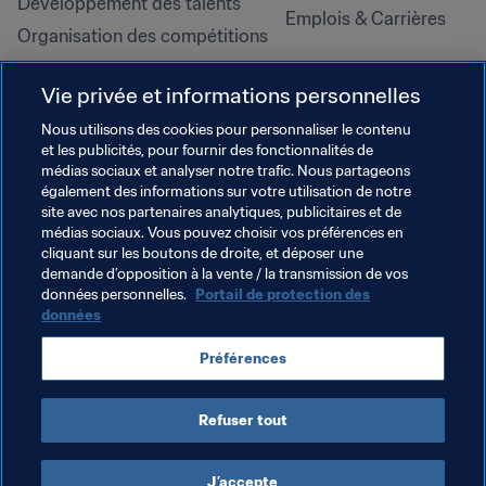
Développement des talents
Emplois & Carrières
Organisation des compétitions
Développement durable
Vie privée et informations personnelles
Droits de l'homme et lutte contre 
la discrimination
Nous utilisons des cookies pour personnaliser le contenu
et les publicités, pour fournir des fonctionnalités de
Santé et médical
médias sociaux et analyser notre trafic. Nous partageons
Initiatives en matière de 
également des informations sur votre utilisation de notre
formation
site avec nos partenaires analytiques, publicitaires et de
médias sociaux. Vous pouvez choisir vos préférences en
cliquant sur les boutons de droite, et déposer une
demande d’opposition à la vente / la transmission de vos
données personnelles.
Portail de protection des
données
Préférences
Refuser tout
CONDITIONS D'UTILISATION
PORTAIL DE LA FIFA SUR LA PROTECTION DES DONNÉES
TÉLÉCHARGEMENTS
PARAMÈTRAGE DES COOKIES
Droits d'auteur © 1994 - 2025 FIFA. Tous les droits sont réservés.
J’accepte