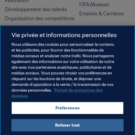
Innovation
FIFA Museum
Développement des talents
Emplois & Carrières
Organisation des compétitions
Développement durable
Vie privée et informations personnelles
Droits de l'homme et lutte contre 
la discrimination
Nous utilisons des cookies pour personnaliser le contenu
et les publicités, pour fournir des fonctionnalités de
Santé et médical
médias sociaux et analyser notre trafic. Nous partageons
Initiatives en matière de 
également des informations sur votre utilisation de notre
formation
site avec nos partenaires analytiques, publicitaires et de
médias sociaux. Vous pouvez choisir vos préférences en
cliquant sur les boutons de droite, et déposer une
demande d’opposition à la vente / la transmission de vos
données personnelles.
Portail de protection des
données
Préférences
Refuser tout