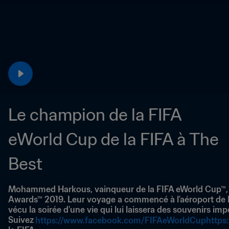
Le champion de la FIFA 
eWorld Cup de la FIFA à The 
Best
Mohammed Harkous, vainqueur de la FIFA eWorld Cup™, et 
Awards™ 2019. Leur voyage a commencé à l'aéroport de Dü
vécu la soirée d'une vie qui lui laissera des souvenirs imp
Suivez 
https://www.facebook.com/FIFAeWorldCup
https