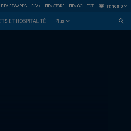
Français
FIFA REWARDS
FIFA+
FIFA STORE
FIFA COLLECT
ETS ET HOSPITALITÉ
Plus