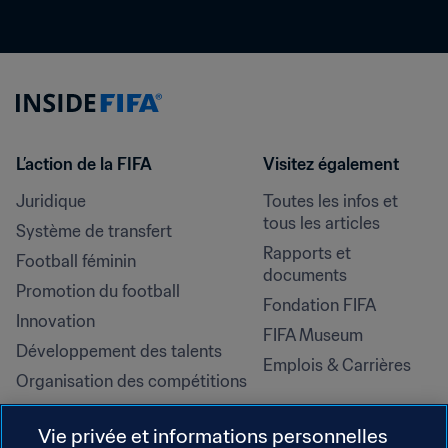
L’action de la FIFA
Visitez également
Juridique
Toutes les infos et 
tous les articles
Système de transfert
Rapports et 
Football féminin
documents
Promotion du football
Fondation FIFA
Innovation
FIFA Museum
Développement des talents
Emplois & Carrières
Organisation des compétitions
Développement durable
Vie privée et informations personnelles
Droits de l'homme et lutte contre 