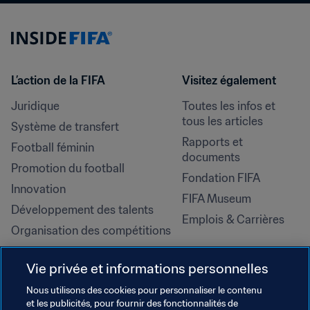
L’action de la FIFA
Visitez également
Juridique
Toutes les infos et 
tous les articles
Système de transfert
Rapports et 
Football féminin
documents
Promotion du football
Fondation FIFA
Innovation
FIFA Museum
Développement des talents
Emplois & Carrières
Organisation des compétitions
Développement durable
Vie privée et informations personnelles
Droits de l'homme et lutte contre 
la discrimination
Nous utilisons des cookies pour personnaliser le contenu
et les publicités, pour fournir des fonctionnalités de
Santé et médical