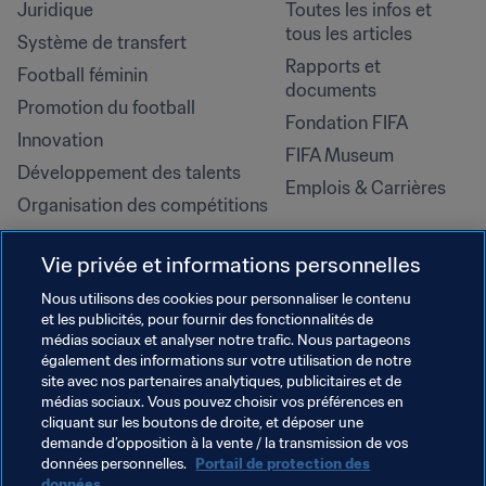
Juridique
Toutes les infos et 
tous les articles
Système de transfert
Rapports et 
Football féminin
documents
Promotion du football
Fondation FIFA
Innovation
FIFA Museum
Développement des talents
Emplois & Carrières
Organisation des compétitions
Développement durable
Vie privée et informations personnelles
Droits de l'homme et lutte contre 
la discrimination
Nous utilisons des cookies pour personnaliser le contenu
et les publicités, pour fournir des fonctionnalités de
Santé et médical
médias sociaux et analyser notre trafic. Nous partageons
Initiatives en matière de 
également des informations sur votre utilisation de notre
formation
site avec nos partenaires analytiques, publicitaires et de
médias sociaux. Vous pouvez choisir vos préférences en
cliquant sur les boutons de droite, et déposer une
demande d’opposition à la vente / la transmission de vos
données personnelles.
Portail de protection des
données