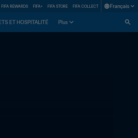
Français
FIFA REWARDS
FIFA+
FIFA STORE
FIFA COLLECT
ETS ET HOSPITALITÉ
Plus