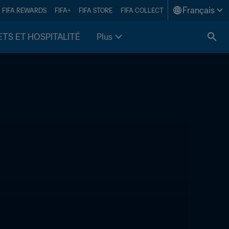
Français
FIFA REWARDS
FIFA+
FIFA STORE
FIFA COLLECT
ETS ET HOSPITALITÉ
Plus