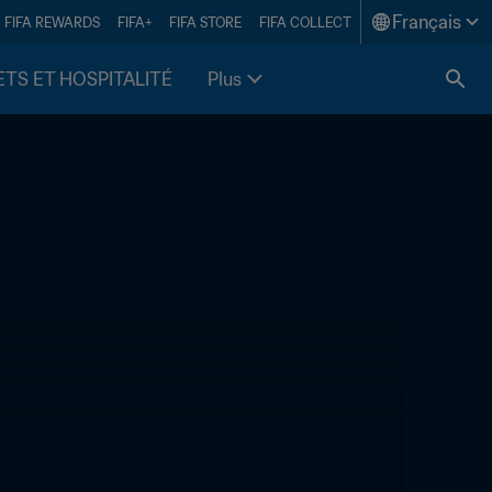
Français
FIFA REWARDS
FIFA+
FIFA STORE
FIFA COLLECT
ETS ET HOSPITALITÉ
Plus