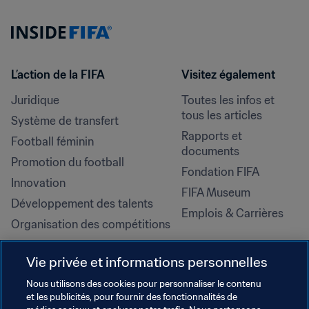
L’action de la FIFA
Visitez également
Juridique
Toutes les infos et 
tous les articles
Système de transfert
Rapports et 
Football féminin
documents
Promotion du football
Fondation FIFA
Innovation
FIFA Museum
Développement des talents
Emplois & Carrières
Organisation des compétitions
Développement durable
Vie privée et informations personnelles
Droits de l'homme et lutte contre 
la discrimination
Nous utilisons des cookies pour personnaliser le contenu
et les publicités, pour fournir des fonctionnalités de
Santé et médical