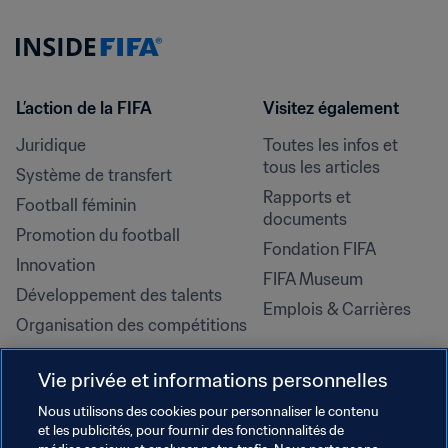
L’action de la FIFA
Visitez également
Juridique
Toutes les infos et 
tous les articles
Système de transfert
Rapports et 
Football féminin
documents
Promotion du football
Fondation FIFA
Innovation
FIFA Museum
Développement des talents
Emplois & Carrières
Organisation des compétitions
Développement durable
Vie privée et informations personnelles
Droits de l'homme et lutte contre 
la discrimination
Nous utilisons des cookies pour personnaliser le contenu
et les publicités, pour fournir des fonctionnalités de
Santé et médical