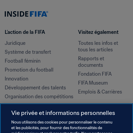
L’action de la FIFA
Visitez également
Juridique
Toutes les infos et 
tous les articles
Système de transfert
Rapports et 
Football féminin
documents
Promotion du football
Fondation FIFA
Innovation
FIFA Museum
Développement des talents
Emplois & Carrières
Organisation des compétitions
Développement durable
Vie privée et informations personnelles
Droits de l'homme et lutte contre 
la discrimination
Nous utilisons des cookies pour personnaliser le contenu
et les publicités, pour fournir des fonctionnalités de
Santé et médical