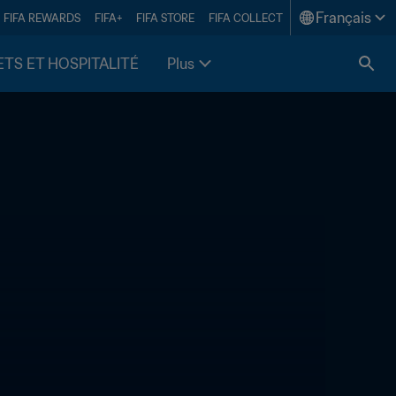
Français
FIFA REWARDS
FIFA+
FIFA STORE
FIFA COLLECT
ETS ET HOSPITALITÉ
Plus