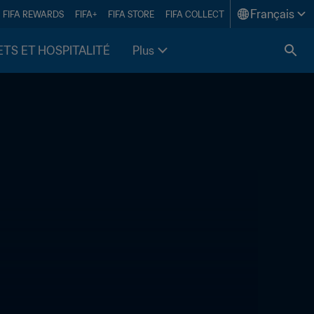
Français
FIFA REWARDS
FIFA+
FIFA STORE
FIFA COLLECT
ETS ET HOSPITALITÉ
Plus