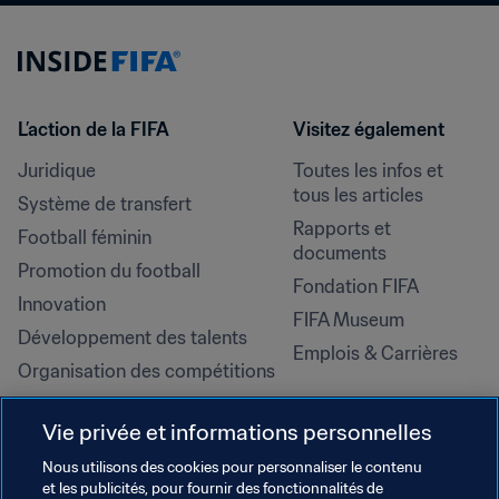
L’action de la FIFA
Visitez également
Juridique
Toutes les infos et 
tous les articles
Système de transfert
Rapports et 
Football féminin
documents
Promotion du football
Fondation FIFA
Innovation
FIFA Museum
Développement des talents
Emplois & Carrières
Organisation des compétitions
Développement durable
Vie privée et informations personnelles
Droits de l'homme et lutte contre 
la discrimination
Nous utilisons des cookies pour personnaliser le contenu
et les publicités, pour fournir des fonctionnalités de
Santé et médical