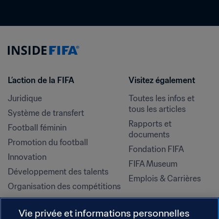
L’action de la FIFA
Visitez également
Juridique
Toutes les infos et 
tous les articles
Système de transfert
Rapports et 
Football féminin
documents
Promotion du football
Fondation FIFA
Innovation
FIFA Museum
Développement des talents
Emplois & Carrières
Organisation des compétitions
Développement durable
Vie privée et informations personnelles
Droits de l'homme et lutte contre 