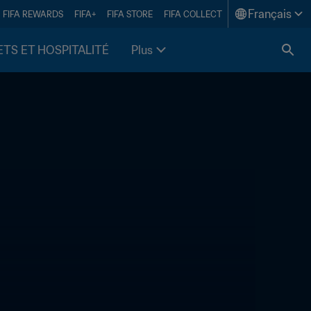
Français
FIFA REWARDS
FIFA+
FIFA STORE
FIFA COLLECT
ETS ET HOSPITALITÉ
Plus