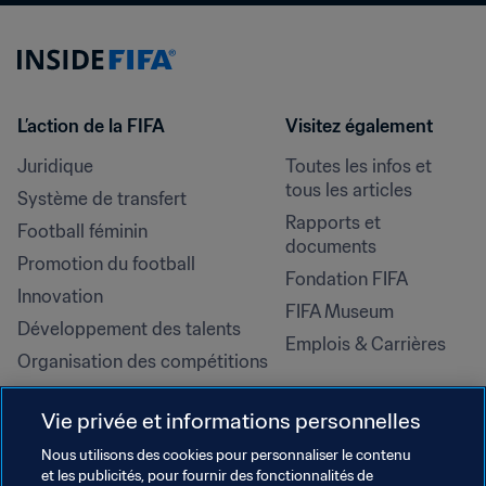
L’action de la FIFA
Visitez également
Juridique
Toutes les infos et 
tous les articles
Système de transfert
Rapports et 
Football féminin
documents
Promotion du football
Fondation FIFA
Innovation
FIFA Museum
Développement des talents
Emplois & Carrières
Organisation des compétitions
Développement durable
Vie privée et informations personnelles
Droits de l'homme et lutte contre 
la discrimination
Nous utilisons des cookies pour personnaliser le contenu
et les publicités, pour fournir des fonctionnalités de
Santé et médical