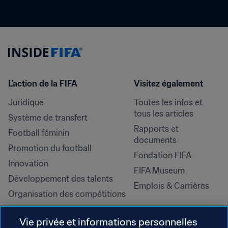
L’action de la FIFA
Visitez également
Juridique
Toutes les infos et 
tous les articles
Système de transfert
Rapports et 
Football féminin
documents
Promotion du football
Fondation FIFA
Innovation
FIFA Museum
Développement des talents
Emplois & Carrières
Organisation des compétitions
Développement durable
Vie privée et informations personnelles
Droits de l'homme et lutte contre 