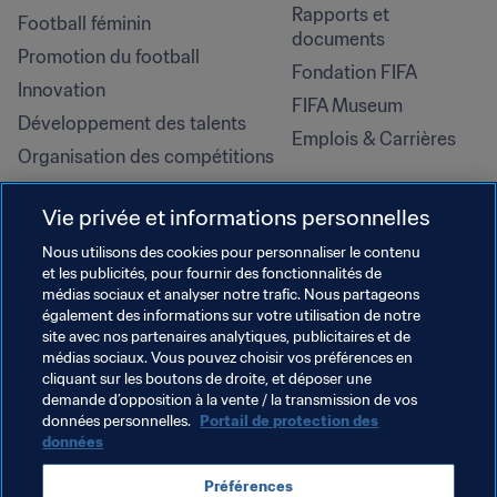
Rapports et 
Football féminin
documents
Promotion du football
Fondation FIFA
Innovation
FIFA Museum
Développement des talents
Emplois & Carrières
Organisation des compétitions
Développement durable
Vie privée et informations personnelles
Droits de l'homme et lutte contre 
la discrimination
Nous utilisons des cookies pour personnaliser le contenu
et les publicités, pour fournir des fonctionnalités de
Santé et médical
médias sociaux et analyser notre trafic. Nous partageons
Initiatives en matière de 
également des informations sur votre utilisation de notre
formation
site avec nos partenaires analytiques, publicitaires et de
médias sociaux. Vous pouvez choisir vos préférences en
cliquant sur les boutons de droite, et déposer une
demande d’opposition à la vente / la transmission de vos
données personnelles.
Portail de protection des
données
Préférences