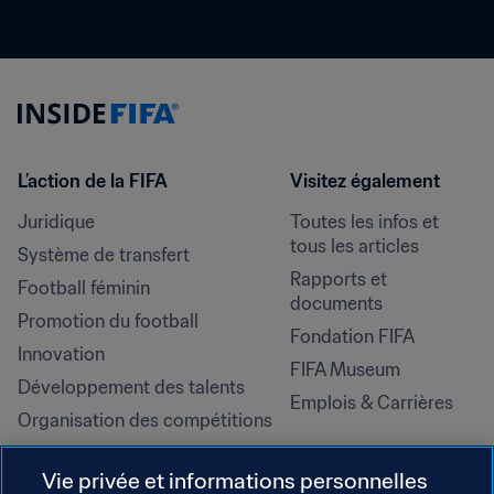
L’action de la FIFA
Visitez également
Juridique
Toutes les infos et 
tous les articles
Système de transfert
Rapports et 
Football féminin
documents
Promotion du football
Fondation FIFA
Innovation
FIFA Museum
Développement des talents
Emplois & Carrières
Organisation des compétitions
Développement durable
Vie privée et informations personnelles
Droits de l'homme et lutte contre 