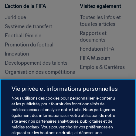
L’action de la FIFA
Visitez également
Juridique
Toutes les infos et 
tous les articles
Système de transfert
Rapports et 
Football féminin
documents
Promotion du football
Fondation FIFA
Innovation
FIFA Museum
Développement des talents
Emplois & Carrières
Organisation des compétitions
Développement durable
Vie privée et informations personnelles
Droits de l'homme et lutte contre 
la discrimination
Nous utilisons des cookies pour personnaliser le contenu
et les publicités, pour fournir des fonctionnalités de
Santé et médical
médias sociaux et analyser notre trafic. Nous partageons
Initiatives en matière de 
également des informations sur votre utilisation de notre
formation
site avec nos partenaires analytiques, publicitaires et de
médias sociaux. Vous pouvez choisir vos préférences en
cliquant sur les boutons de droite, et déposer une