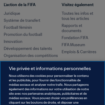
L’action de la FIFA
Visitez également
Juridique
Toutes les infos et 
tous les articles
Système de transfert
Rapports et 
Football féminin
documents
Promotion du football
Fondation FIFA
Innovation
FIFA Museum
Développement des talents
Emplois & Carrières
Organisation des compétitions
Développement durable
Vie privée et informations personnelles
Droits de l'homme et lutte contre 
la discrimination
Nous utilisons des cookies pour personnaliser le contenu
et les publicités, pour fournir des fonctionnalités de
Santé et médical
médias sociaux et analyser notre trafic. Nous partageons
Initiatives en matière de 
également des informations sur votre utilisation de notre
formation
site avec nos partenaires analytiques, publicitaires et de
médias sociaux. Vous pouvez choisir vos préférences en
cliquant sur les boutons de droite, et déposer une