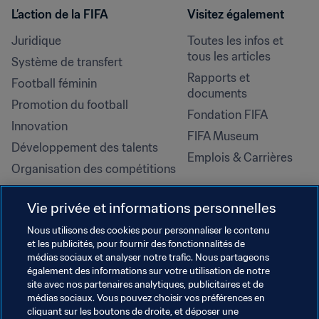
L’action de la FIFA
Visitez également
Juridique
Toutes les infos et 
tous les articles
Système de transfert
Rapports et 
Football féminin
documents
Promotion du football
Fondation FIFA
Innovation
FIFA Museum
Développement des talents
Emplois & Carrières
Organisation des compétitions
Développement durable
Vie privée et informations personnelles
Droits de l'homme et lutte contre 
la discrimination
Nous utilisons des cookies pour personnaliser le contenu
et les publicités, pour fournir des fonctionnalités de
Santé et médical
médias sociaux et analyser notre trafic. Nous partageons
Initiatives en matière de 
également des informations sur votre utilisation de notre
formation
site avec nos partenaires analytiques, publicitaires et de
médias sociaux. Vous pouvez choisir vos préférences en
cliquant sur les boutons de droite, et déposer une