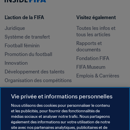
L’action de la FIFA
Visitez également
Juridique
Toutes les infos et 
tous les articles
Système de transfert
Rapports et 
Football féminin
documents
Promotion du football
Fondation FIFA
Innovation
FIFA Museum
Développement des talents
Emplois & Carrières
Organisation des compétitions
Développement durable
Vie privée et informations personnelles
Droits de l'homme et lutte contre 
la discrimination
Nous utilisons des cookies pour personnaliser le contenu
et les publicités, pour fournir des fonctionnalités de
Santé et médical
médias sociaux et analyser notre trafic. Nous partageons
Initiatives en matière de 
également des informations sur votre utilisation de notre
formation
site avec nos partenaires analytiques, publicitaires et de