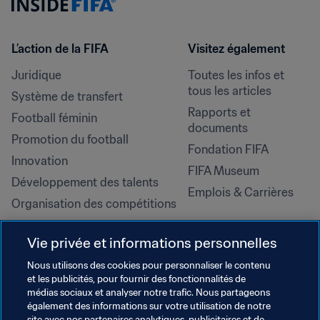
L’action de la FIFA
Visitez également
Juridique
Toutes les infos et 
tous les articles
Système de transfert
Rapports et 
Football féminin
documents
Promotion du football
Fondation FIFA
Innovation
FIFA Museum
Développement des talents
Emplois & Carrières
Organisation des compétitions
Développement durable
Vie privée et informations personnelles
Droits de l'homme et lutte contre 
la discrimination
Nous utilisons des cookies pour personnaliser le contenu
et les publicités, pour fournir des fonctionnalités de
Santé et médical
médias sociaux et analyser notre trafic. Nous partageons
Initiatives en matière de 
également des informations sur votre utilisation de notre
site avec nos partenaires analytiques, publicitaires et de