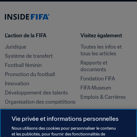
L’action de la FIFA
Visitez également
Juridique
Toutes les infos et 
tous les articles
Système de transfert
Rapports et 
Football féminin
documents
Promotion du football
Fondation FIFA
Innovation
FIFA Museum
Développement des talents
Emplois & Carrières
Organisation des compétitions
Développement durable
Vie privée et informations personnelles
Droits de l'homme et lutte contre 
la discrimination
Nous utilisons des cookies pour personnaliser le contenu
et les publicités, pour fournir des fonctionnalités de
Santé et médical