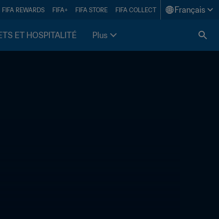
Français
FIFA REWARDS
FIFA+
FIFA STORE
FIFA COLLECT
ETS ET HOSPITALITÉ
Plus