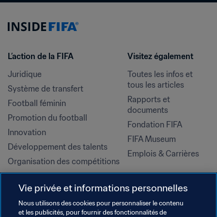
L’action de la FIFA
Visitez également
Juridique
Toutes les infos et 
tous les articles
Système de transfert
Rapports et 
Football féminin
documents
Promotion du football
Fondation FIFA
Innovation
FIFA Museum
Développement des talents
Emplois & Carrières
Organisation des compétitions
Développement durable
Vie privée et informations personnelles
Droits de l'homme et lutte contre 
la discrimination
Nous utilisons des cookies pour personnaliser le contenu
et les publicités, pour fournir des fonctionnalités de
Santé et médical